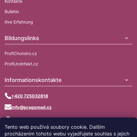
Kontakte
Bulletin
Ihre Erfahrung
Bildungslinks
ProfiChondro.cz
ProfiUrolnfekt.cz
Informationskontakte
+420 725032818
info@pragomed.cz
Na Hřebenkách 1755/18, 150 00,
Praha 5
Tento web používá soubory cookie. Dalším
procházením tohoto webu vyjadřujete souhlas s jejich