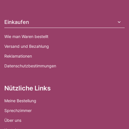
ß
z
e
Einkaufen
i
l
Wie man Waren bestellt
e
Versand und Bezahlung
Reklamationen
Datenschutzbestimmungen
Nützliche Links
Meine Bestellung
Sprechzimmer
Über uns