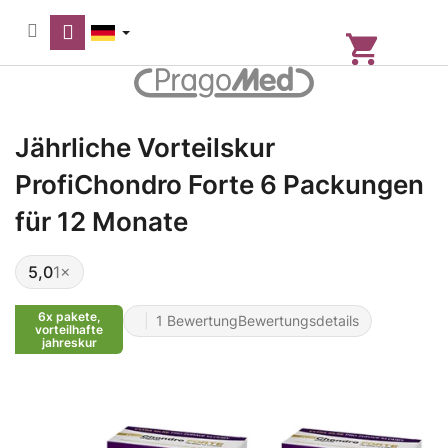
Zum
Inhalt
springen
Warenkorb
Jährliche Vorteilskur
ProfiChondro Forte 6 Packungen
für 12 Monate
5,0
1×
Die
durchschnittliche
Produktbewertung
6x pakete,
ist
1 Bewertung
Bewertungsdetails
Die
vorteilhafte
5,0
durchschnittliche
jahreskur
von
Produktbewertung
5
ist
Sternen.
5,0
von
5
Sternen.