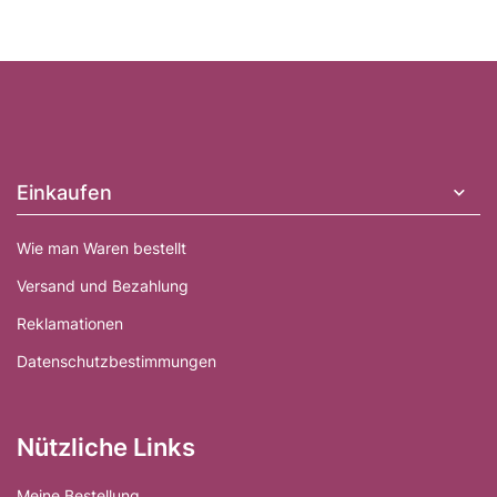
F
u
ß
z
e
Einkaufen
i
l
Wie man Waren bestellt
e
Versand und Bezahlung
Reklamationen
Datenschutzbestimmungen
Nützliche Links
Meine Bestellung