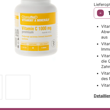
Lieferop
Vita
Abwe
aus
Vita
Immu
Vita
die 
Zahn
Vita
des 
Vita
Detailli