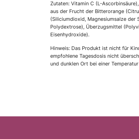
Zutaten: Vitamin C (L-Ascorbinsäure), 
aus der Frucht der Bitterorange (Citr
(Siliciumdioxid, Magnesiumsalze der S
Polydextrose), Überzugsmittel (Polyvi
Eisenhydroxide).
Hinweis: Das Produkt ist nicht für K
empfohlene Tagesdosis nicht überschr
und dunklen Ort bei einer Temperatur
F
u