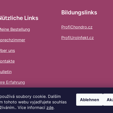
Bildungslinks
Nützliche Links
ProfiChondro.cz
eine Bestellung
ProfiUrolnfekt.cz
Sprechzimmer
ber uns
ontakte
ulletin
hre Erfahrung
používá soubory cookie. Dalším
Ablehnen
Ak
m tohoto webu vyjadřujete souhlas
užíváním.. Více informací
zde
.