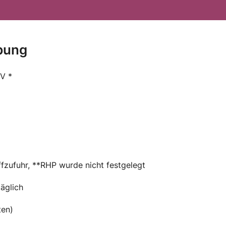
bung
V *
fzufuhr, **RHP wurde nicht festgelegt
äglich
ten)