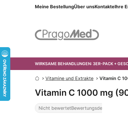
Zum
Meine Bestellung
Über uns
Kontakte
Ihre 
Inhalt
springen
WIRKSAME BEHANDLUNGEN: 3ER-PACK + GES
Vitamine und Extrakte
Vitamin C 10
Startseite
Vitamin C 1000 mg (90
Nicht bewertet
Bewertungsdetails
Die
durchschnittliche
Produktbewertung
ist