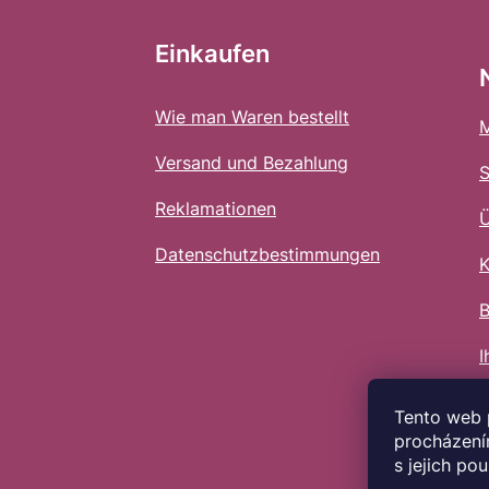
ß
z
Einkaufen
e
i
Wie man Waren bestellt
M
l
Versand und Bezahlung
e
Reklamationen
Ü
Datenschutzbestimmungen
K
B
I
Tento web 
procházení
s jejich po