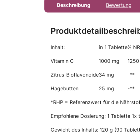
Beschreibung
Bewertung
Produktdetailbeschrei
Inhalt:
in 1 Tablette
% NR
Vitamin C
1000 mg
1250
Zitrus-Bioflavonoide
34 mg
-**
Hagebutten
25 mg
-**
*RHP = Referenzwert für die Nährstof
Empfohlene Dosierung: 1 Tablette 1x t
Gewicht des Inhalts: 120 g (90 Tablet