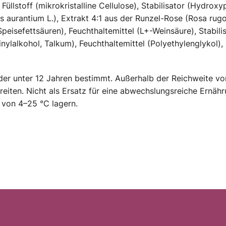
Füllstoff (mikrokristalline Cellulose), Stabilisator (Hydrox
us aurantium L.), Extrakt 4:1 aus der Runzel-Rose (Rosa rug
peisefettsäuren), Feuchthaltemittel (L+-Weinsäure), Stabil
nylalkohol, Talkum), Feuchthaltemittel (Polyethylenglykol),
inder unter 12 Jahren bestimmt. Außerhalb der Reichweite v
eiten. Nicht als Ersatz für eine abwechslungsreiche Ernä
 von 4–25 °C lagern.