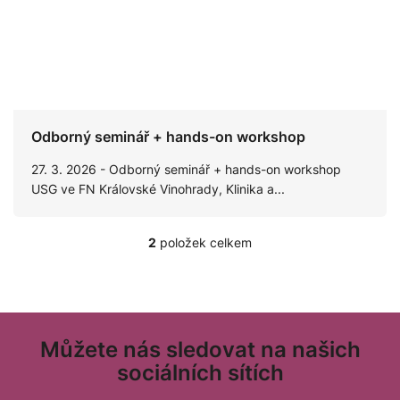
Odborný seminář + hands-on workshop
27. 3. 2026 - Odborný seminář + hands-on workshop
USG ve FN Královské Vinohrady, Klinika a...
2
položek celkem
O
v
l
á
Z
d
á
Můžete nás sledovat na našich
a
p
c
sociálních sítích
í
a