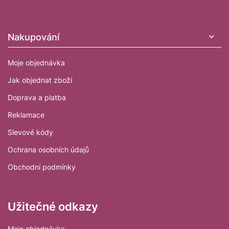
p
t
r
í
v
Nakupování
k
y
v
Moje objednávka
ý
Jak objednat zboží
p
i
Doprava a platba
s
Reklamace
u
Slevové kódy
Ochrana osobních údajů
Obchodní podmínky
Užitečné odkazy
Moje objednávka