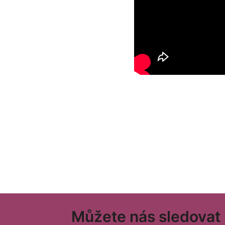
Z
Můžete nás sledovat n
á