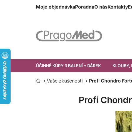
Přejít
Moje objednávka
Poradna
O nás
Kontakty
E
na
obsah
ÚČINNÉ KÚRY 3 BALENÍ + DÁREK
KLOUBY, 
Vaše zkušenosti
Profi Chondro For
Domů
Profi Chond