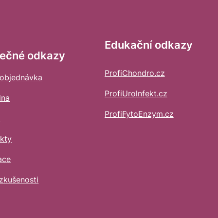
Edukační odkazy
tečné odkazy
ProfiChondro.cz
 objednávka
ProfiUrolnfekt.cz
dna
ProfiFytoEnzym.cz
s
kty
ace
zkušenosti