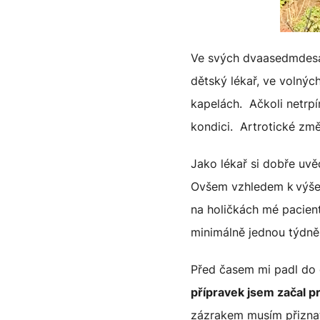
Ve svých dvaasedmdesáti
dětský lékař, ve volných
kapelách. Ačkoli netrpí
kondici. Artrotické zm
Jako lékař si dobře uv
Ovšem vzhledem k výše 
na holičkách mé pacient
minimálně jednou týdně
Před časem mi padl do
přípravek jsem začal pr
zázrakem musím přiznat