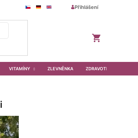
Přihlášení
Nákupní
košík
VITAMÍNY
ZLEVNĚNKA
ZDRAVOTNICKÉ PROSTŘ
i