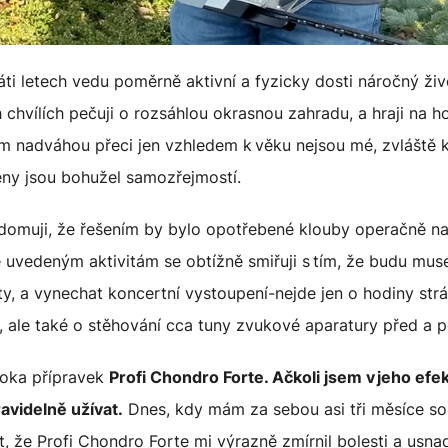
 letech vedu poměrně aktivní a fyzicky dosti náročný živo
 chvílích pečuji o rozsáhlou okrasnou zahradu, a hraji na h
m nadváhou přeci jen vzhledem k věku nejsou mé, zvláště ko
ěny jsou bohužel samozřejmostí.
ědomuji, že řešením by bylo opotřebené klouby operačně n
uvedeným aktivitám se obtížně smiřuji s tím, že budu muse
y, a vynechat koncertní vystoupení-nejde jen o hodiny str
, ale také o stěhování cca tuny zvukové aparatury před a 
 oka přípravek
Profi Chondro Forte. Ačkoli jsem v jeho efe
avidelně užívat.
Dnes, kdy mám za sebou asi tři měsíce so
, že Profi Chondro Forte mi výrazně zmírnil bolesti a usn