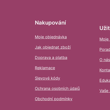
p
a
t
Nakupování
í
Uži
Moje objednávka
Moje
Jak objednat zboží
Pora
Doprava a platba
O ná
Reklamace
Konta
Slevové kódy
Eduk
Ochrana osobních údajů
Vaše 
Obchodní podmínky