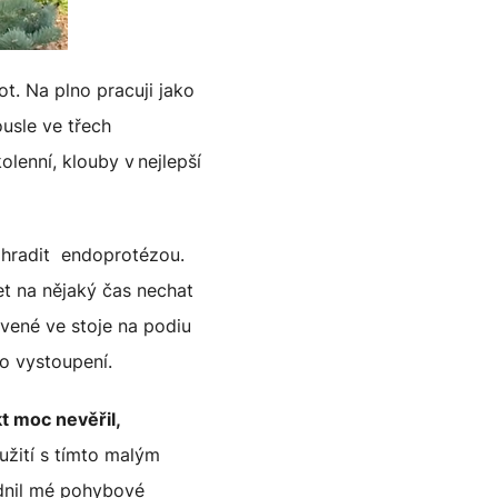
t. Na plno pracuji jako
ousle ve třech
lenní, klouby v nejlepší
ahradit endoprotézou.
t na nějaký čas nechat
ávené ve stoje na podiu
po vystoupení.
kt moc nevěřil,
užití s tímto malým
adnil mé pohybové