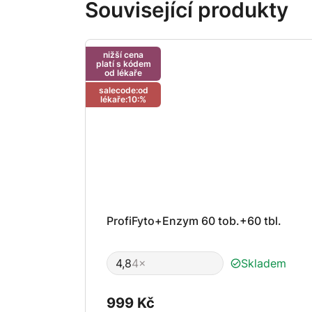
Související produkty
nižší cena
platí s kódem
od lékaře
salecode:od
lékaře:10:%
ProfiFyto+Enzym 60 tob.+60 tbl.
4,8
4×
Skladem
Průměrné
hodnocení
produktu
999 Kč
je