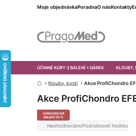
Přejít
Moje objednávka
Poradna
O nás
Kontakty
E
na
obsah
ÚČINNÉ KÚRY 3 BALENÍ + DÁREK
KLOUBY, 
Klouby, kosti
Akce ProfiChondro EF
Domů
Akce ProfiChondro EFE
salecode:od
lékaře:10:%
Neohodnoceno
Podrobnosti hodnocen
Průměrné
hodnocení