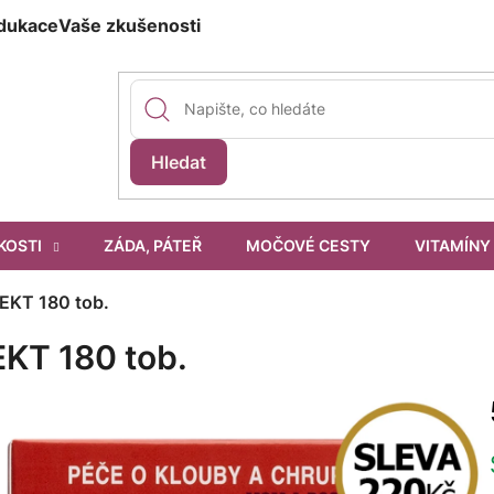
dukace
Vaše zkušenosti
Hledat
KOSTI
ZÁDA, PÁTEŘ
MOČOVÉ CESTY
VITAMÍNY
EKT 180 tob.
KT 180 tob.
í