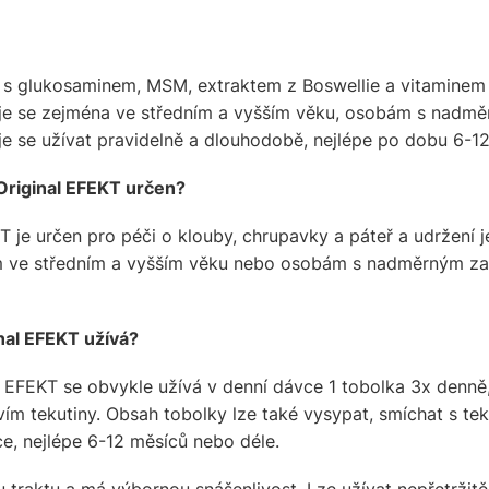
s glukosaminem, MSM, extraktem z Boswellie a vitaminem 
je se zejména ve středním a vyšším věku, osobám s nadmě
e se užívat pravidelně a dlouhodobě, nejlépe po dobu 6-12
Original EFEKT určen?
 je určen pro péči o klouby, chrupavky a páteř a udržení j
ve středním a vyšším věku nebo osobám s nadměrným zatí
nal EFEKT užívá?
EFEKT se obvykle užívá v denní dávce 1 tobolka 3x denně, 
 tekutiny. Obsah tobolky lze také vysypat, smíchat s tekut
e, nejlépe 6-12 měsíců nebo déle.