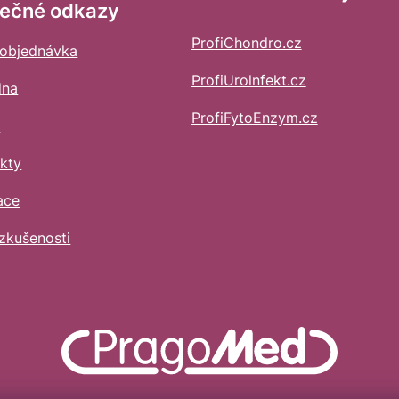
tečné odkazy
ProfiChondro.cz
 objednávka
ProfiUrolnfekt.cz
dna
ProfiFytoEnzym.cz
s
kty
ace
zkušenosti