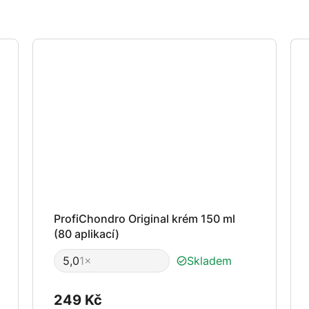
ProfiChondro Original krém 150 ml
(80 aplikací)
5,0
1×
Skladem
Průměrné
hodnocení
produktu
249 Kč
je