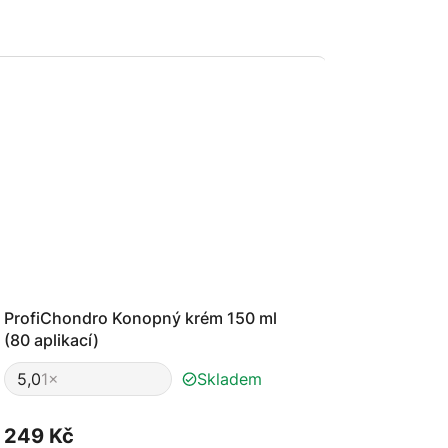
ProfiChondro Konopný krém 150 ml
(80 aplikací)
5,0
1×
Skladem
Průměrné
hodnocení
produktu
249 Kč
je