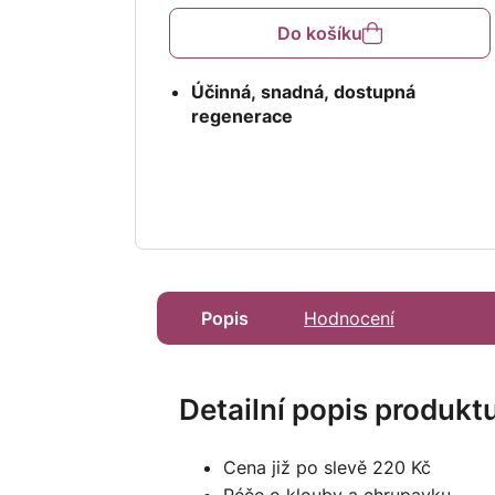
4,8
z
Do košíku
5
hvězdiček.
Účinná, snadná, dostupná
regenerace
Popis
Hodnocení
Detailní popis produkt
Cena již po slevě 220 Kč