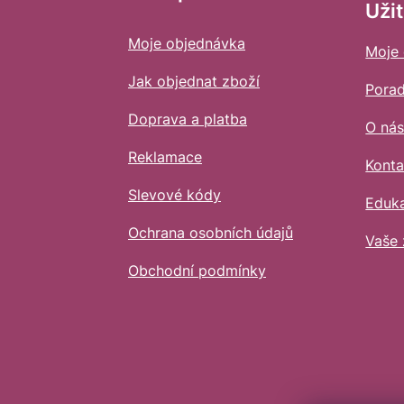
í
Uži
Moje objednávka
Moje
Jak objednat zboží
Pora
Doprava a platba
O ná
Reklamace
Konta
Slevové kódy
Eduk
Ochrana osobních údajů
Vaše 
Obchodní podmínky