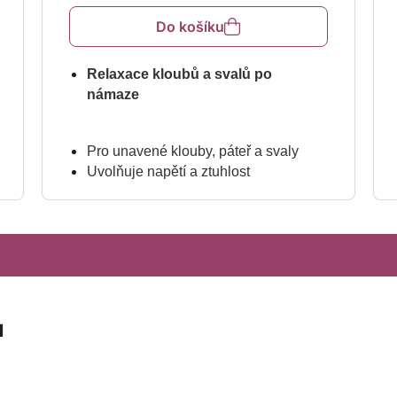
5,0
z
Do košíku
5
hvězdiček.
Relaxace kloubů a svalů po
námaze
Pro unavené klouby, páteř a svaly
Uvolňuje napětí a ztuhlost
Relaxuje a revitalizuje po námaze
Originální složení s mentholem a
kafrem
Příjemná nemastná textura
Vhodný pro masáž a zábal
u