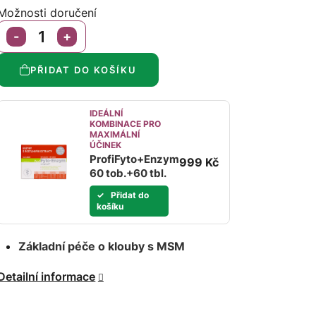
Možnosti doručení
PŘIDAT DO KOŠÍKU
IDEÁLNÍ
KOMBINACE PRO
MAXIMÁLNÍ
ÚČINEK
ProfiFyto+Enzym
999 Kč
60 tob.+60 tbl.
Přidat do
košíku
Základní péče o klouby s MSM
Detailní informace