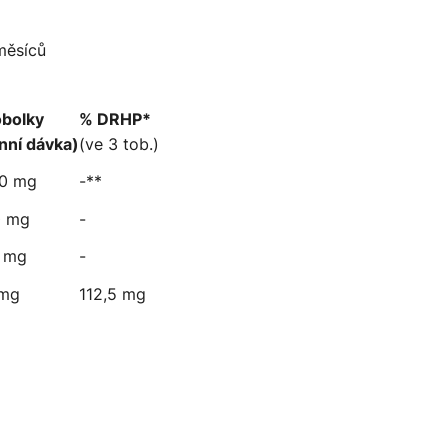
měsíců
obolky
% DRHP*
nní dávka)
(ve 3 tob.)
0 mg
-**
0 mg
-
 mg
-
 mg
112,5 mg