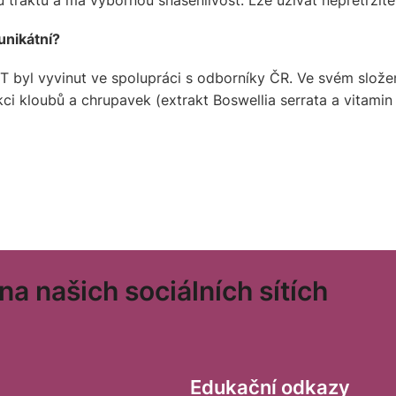
u traktu a má výbornou snášenlivost. Lze užívat nepřetržitě
unikátní?
T byl vyvinut ve spolupráci s odborníky ČR. Ve svém slože
ci kloubů a chrupavek (extrakt Boswellia serrata a vitamin
a našich sociálních sítích
Edukační odkazy