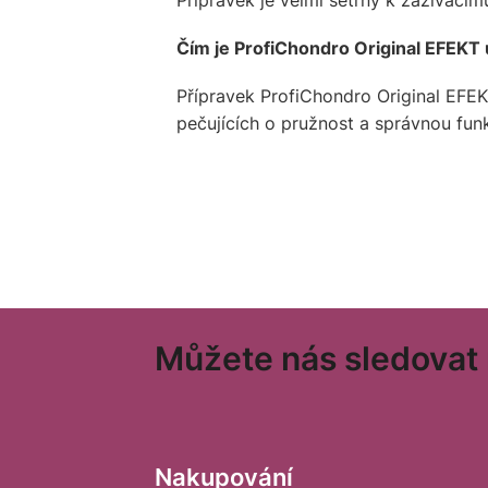
Přípravek je velmi šetrný k zažívacím
Čím je ProfiChondro Original EFEKT 
Přípravek ProfiChondro Original EFEK
pečujících o pružnost a správnou funk
Z
Můžete nás sledovat n
á
p
a
t
Nakupování