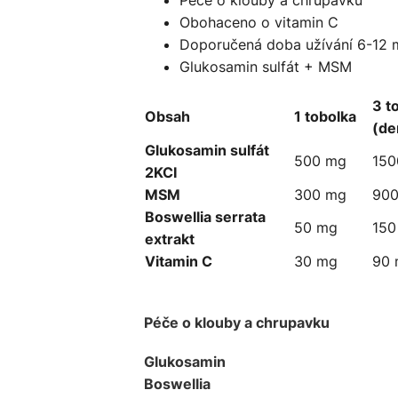
Péče o klouby a chrupavku
Obohaceno o vitamin C
Doporučená doba užívání 6-12 
Glukosamin sulfát + MSM
3 t
Obsah
1 tobolka
(de
Glukosamin sulfát
500 mg
150
2KCI
MSM
300 mg
90
Boswellia serrata
50 mg
150
extrakt
Vitamin C
30 mg
90
Péče o klouby a chrupavku
Glukosamin
Boswellia