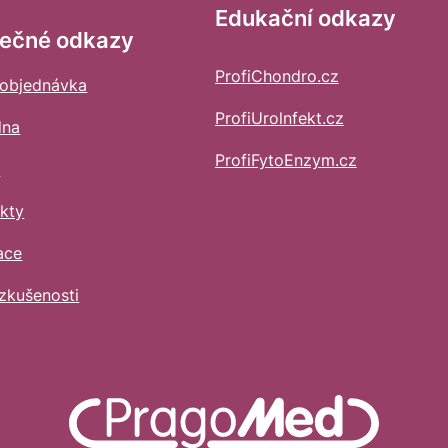
Edukační odkazy
tečné odkazy
ProfiChondro.cz
 objednávka
ProfiUrolnfekt.cz
dna
ProfiFytoEnzym.cz
s
kty
ace
zkušenosti