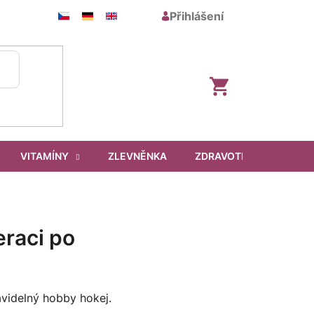
Přihlášení
Nákupní
košík
VITAMÍNY
ZLEVNĚNKA
ZDRAVOTNICKÉ PROSTŘ
eraci po
avidelný hobby hokej.