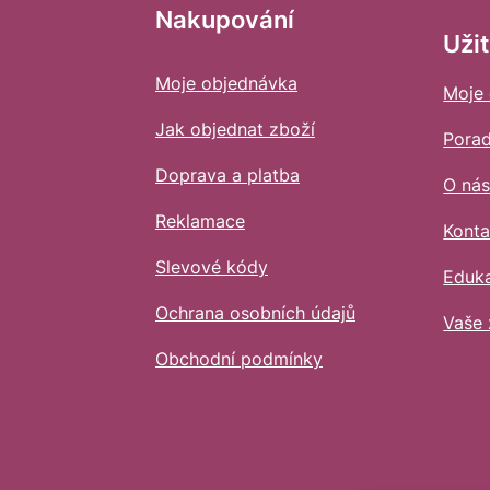
t
Nakupování
í
Uži
Moje objednávka
Moje
Jak objednat zboží
Pora
Doprava a platba
O ná
Reklamace
Konta
Slevové kódy
Eduk
Ochrana osobních údajů
Vaše 
Obchodní podmínky