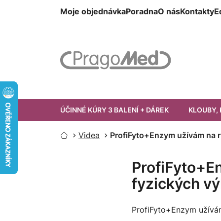
Přejít
Moje objednávka
Poradna
O nás
Kontakty
E
na
obsah
ÚČINNÉ KÚRY 3 BALENÍ + DÁREK
KLOUBY, 
Videa
ProfiFyto+Enzym užívám na r
Domů
ProfiFyto+En
fyzických v
ProfiFyto+Enzym užívám