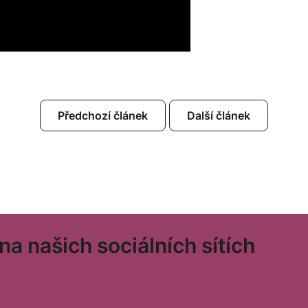
Předchozí článek
Další článek
a našich sociálních sítích