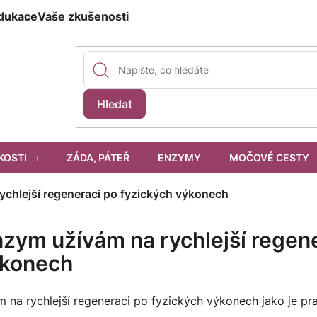
dukace
Vaše zkušenosti
Hledat
KOSTI
ZÁDA, PÁTEŘ
ENZYMY
MOČOVÉ CESTY
ychlejší regeneraci po fyzických výkonech
zym užívám na rychlejší regen
ýkonech
 na rychlejší regeneraci po fyzických výkonech jako je pr